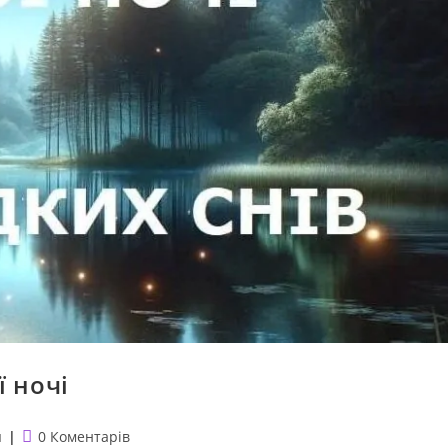
ї ночі
Коментарі
я
0 Коментарів