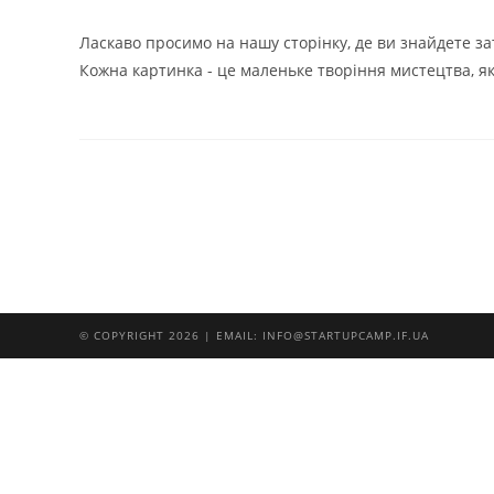
запису:
опубліковано:
запису:
Ласкаво просимо на нашу сторінку, де ви знайдете з
Кожна картинка - це маленьке творіння мистецтва, я
© COPYRIGHT 2026 | EMAIL: INFO@STARTUPCAMP.IF.UA