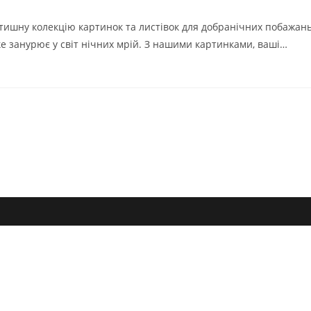
запису:
атишну колекцію картинок та листівок для добранічних побажань
ке занурює у світ нічних мрій. З нашими картинками, ваші…