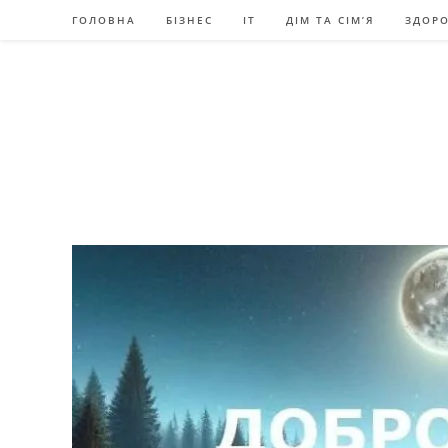
Перейти
ГОЛОВНА
БІЗНЕС
IT
ДІМ ТА СІМ’Я
ЗДОРО
до
вмісту