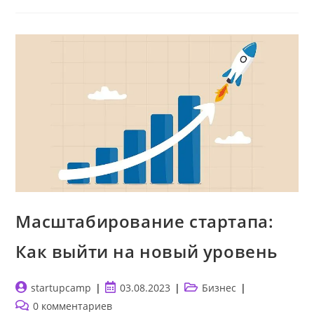
Масштабирование стартапа:
Как выйти на новый уровень
Автор
Запись
Рубрика
startupcamp
03.08.2023
Бизнес
записи:
опубликована:
записи:
Комментарии
0 комментариев