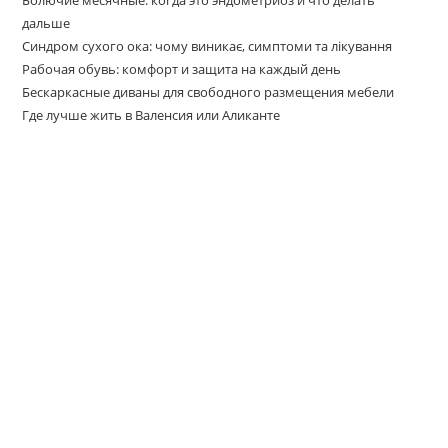
Болючие месячные: когда это эндометриоз и что делать
дальше
Синдром сухого ока: чому виникає, симптоми та лікування
Рабочая обувь: комфорт и защита на каждый день
Бескаркасные диваны для свободного размещения мебели
Где лучше жить в Валенсия или Аликанте