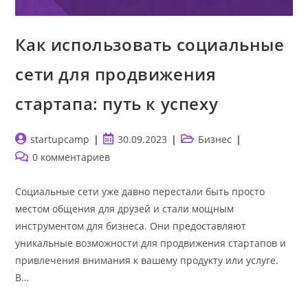
Как использовать социальные
сети для продвижения
стартапа: путь к успеху
Автор
Запись
Рубрика
startupcamp
30.09.2023
Бизнес
записи:
опубликована:
записи:
Комментарии
0 комментариев
к
записи:
Социальные сети уже давно перестали быть просто
местом общения для друзей и стали мощным
инструментом для бизнеса. Они предоставляют
уникальные возможности для продвижения стартапов и
привлечения внимания к вашему продукту или услуге.
В…