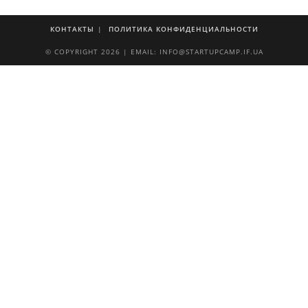
КОНТАКТЫ
ПОЛИТИКА КОНФИДЕНЦИАЛЬНОСТИ
© COPYRIGHT 2026 | EMAIL: INFO@STARTUPCAMP.IF.UA