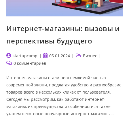
Интернет-магазины: вызовы и
перспективы будущего
Автор
Запись
Рубрика
startupcamp
05.01.2024
Бизнес
записи:
опубликована:
записи:
Комментарии
0 комментариев
к
записи:
Интернет-магазины стали неотъемлемой частью
современной жизни, предлагая удобство и разнообразие
товаров всего в нескольких кликах от пользователя.
Сегодня мы рассмотрим, как работают интернет-
магазины, их преимущества и особенности, а также
укажем некоторые популярные интернет-магазины…