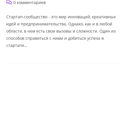
записи:
опубликована:
записи:
Комментарии
0 комментариев
к
записи:
Стартап-сообщество - это мир инноваций, креативных
идей и предпринимательства. Однако, как и в любой
области, в нем есть свои вызовы и сложности. Один из
способов справиться с ними и добиться успеха в
стартапе…