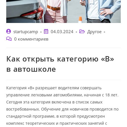
Автор
Запись
Рубрика
startupcamp
04.03.2024
Другое
записи:
опубликована:
записи:
Комментарии
0 комментариев
к
записи:
Как открыть категорию «В»
в автошколе
Категория «В» разрешает водителям совершать
управление легковыми автомобилями, начиная с 18 лет.
Сегодня эта категория включена в список самых
востребованных. Обучение для новичков проводится по
стандартной программе, в которой предусмотрен
комплекс теоретических и практических занятий с