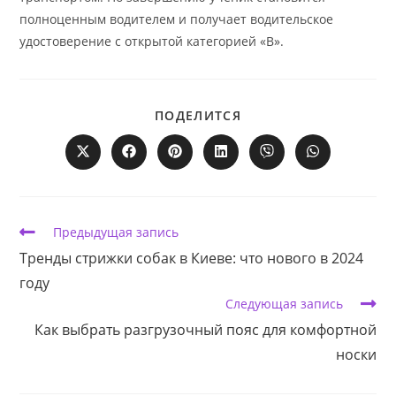
полноценным водителем и получает водительское
удостоверение с открытой категорией «В».
ПОДЕЛИТЬСЯ
ПОДЕЛИТСЯ
ЭТИМ
КОНТЕНТОМ
Открывается
Открывается
Открывается
Открывается
Открывается
Открывается
в
в
в
в
в
в
новом
новом
новом
новом
новом
новом
окне
окне
окне
окне
окне
окне
Еще
Предыдущая запись
статьи
Тренды стрижки собак в Киеве: что нового в 2024
году
Следующая запись
Как выбрать разгрузочный пояс для комфортной
носки