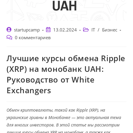
Автор
Запись
Рубрика
startupcamp
13.02.2024
IT
/
Бизнес
записи:
опубликована:
записи:
Комментарии
0 комментариев
к
записи:
Лучшие курсы обмена Ripple
(XRP) на монобанк UAH:
Руководство от White
Exchangers
Обмен криптовалюты, такой как Ripple (XRP), на
украинские гривны в Монобанке — это актуальная тема
для многих инвесторов. В этой статье мы рассмотрим
лучшие курсы обмена XRP на монобанк, а также как