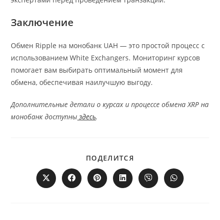
Заключение
Обмен Ripple на монобанк UAH — это простой процесс с
использованием White Exchangers. Мониторинг курсов
помогает вам выбирать оптимальный момент для
обмена, обеспечивая наилучшую выгоду.
Дополнительные детали о курсах и процессе обмена XRP на
монобанк доступны
здесь
.
ПОДЕЛИТЬСЯ
ПОДЕЛИТСЯ
ЭТИМ
КОНТЕНТОМ
Открывается
Открывается
Открывается
Открывается
Открывается
Открывается
в
в
в
в
в
в
новом
новом
новом
новом
новом
новом
окне
окне
окне
окне
окне
окне