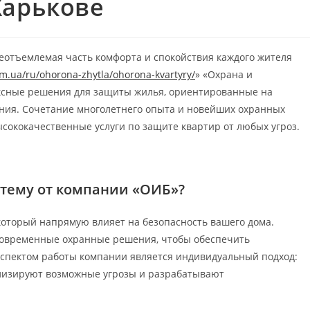
Харькове
еотъемлемая часть комфорта и спокойствия каждого жителя
om.ua/ru/ohorona-zhytla/ohorona-kvartyry/
» «Охрана и
ексные решения для защиты жилья, ориентированные на
ния. Сочетание многолетнего опыта и новейших охранных
сококачественные услуги по защите квартир от любых угроз.
стему от компании «ОИБ»?
который напрямую влияет на безопасность вашего дома.
 современные охранные решения, чтобы обеспечить
спектом работы компании является индивидуальный подход:
лизируют возможные угрозы и разрабатывают