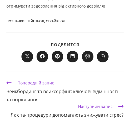
отримувати задоволення від активного дозвілля!
ПОЗНАЧКИ:
ПЕЙНТБОЛ
,
СТРАЙКБОЛ
ПОДІЛІТЬСЯ
ПОДЕЛИТСЯ
ЦИМ
ВМІСТОМ
Відкрити
Відкрити
Відкрити
Відкрити
Відкрити
Відкрити
в
в
в
в
в
в
новому
новому
новому
новому
новому
новому
вікні
вікні
вікні
вікні
вікні
вікні
Прочитати
Попередній запис
більше
Вейкбординг та вейксерфінг: ключові відмінності
статей
та порівняння
Наступний запис
Як спа-процедури допомагають знижувати стрес?