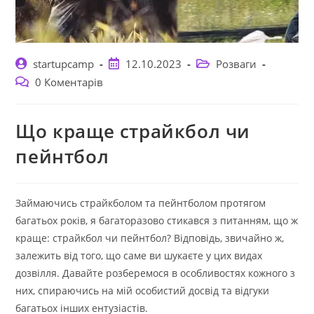
Автор
Запис
Категорія
startupcamp
12.10.2023
Розваги
запису:
опубліковано:
запису:
Коментарі
0 Коментарів
запису:
Що краще страйкбол чи
пейнтбол
Займаючись страйкболом та пейнтболом протягом
багатьох років, я багаторазово стикався з питанням, що ж
краще: страйкбол чи пейнтбол? Відповідь, звичайно ж,
залежить від того, що саме ви шукаєте у цих видах
дозвілля. Давайте розберемося в особливостях кожного з
них, спираючись на мій особистий досвід та відгуки
багатьох інших ентузіастів.