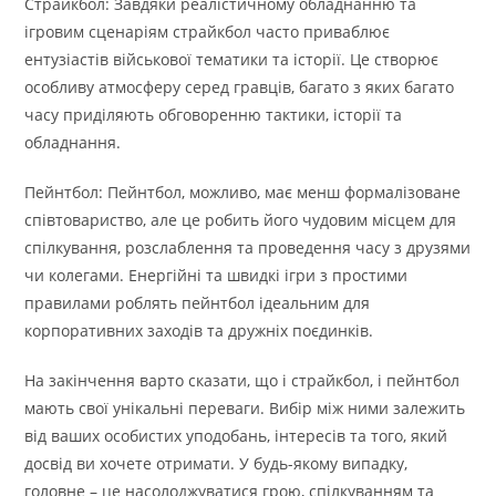
Страйкбол: Завдяки реалістичному обладнанню та
ігровим сценаріям страйкбол часто приваблює
ентузіастів військової тематики та історії. Це створює
особливу атмосферу серед гравців, багато з яких багато
часу приділяють обговоренню тактики, історії та
обладнання.
Пейнтбол: Пейнтбол, можливо, має менш формалізоване
співтовариство, але це робить його чудовим місцем для
спілкування, розслаблення та проведення часу з друзями
чи колегами. Енергійні та швидкі ігри з простими
правилами роблять пейнтбол ідеальним для
корпоративних заходів та дружніх поєдинків.
На закінчення варто сказати, що і страйкбол, і пейнтбол
мають свої унікальні переваги. Вибір між ними залежить
від ваших особистих уподобань, інтересів та того, який
досвід ви хочете отримати. У будь-якому випадку,
головне – це насолоджуватися грою, спілкуванням та