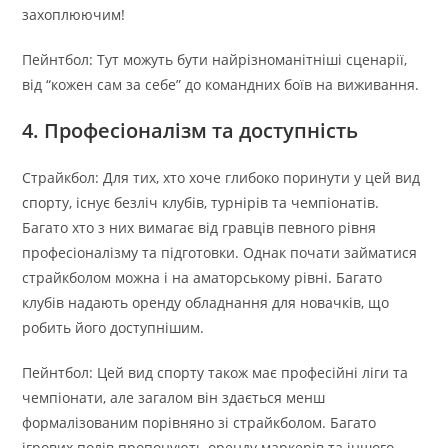
захоплюючим!
Пейнтбол: Тут можуть бути найрізноманітніші сценарії,
від “кожен сам за себе” до командних боїв на виживання.
4. Професіоналізм та доступність
Страйкбол: Для тих, хто хоче глибоко поринути у цей вид
спорту, існує безліч клубів, турнірів та чемпіонатів.
Багато хто з них вимагає від гравців певного рівня
професіоналізму та підготовки. Однак почати займатися
страйкболом можна і на аматорському рівні. Багато
клубів надають оренду обладнання для новачків, що
робить його доступнішим.
Пейнтбол: Цей вид спорту також має професійні ліги та
чемпіонати, але загалом він здається менш
формалізованим порівняно зі страйкболом. Багато
ігрових полів пропонують оренду маркерів та іншого