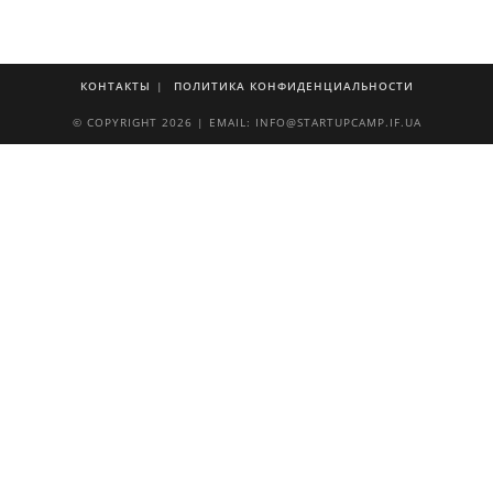
КОНТАКТЫ
ПОЛИТИКА КОНФИДЕНЦИАЛЬНОСТИ
© COPYRIGHT 2026 | EMAIL: INFO@STARTUPCAMP.IF.UA