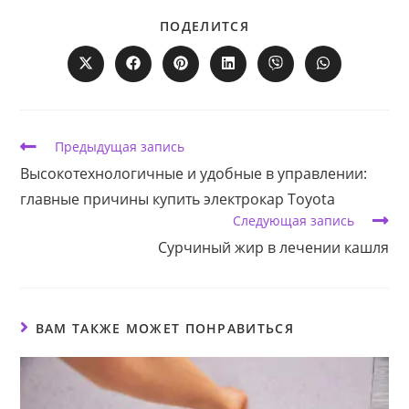
ПОДЕЛИТЬСЯ
ПОДЕЛИТСЯ
ЭТИМ
КОНТЕНТОМ
Открывается
Открывается
Открывается
Открывается
Открывается
Открывается
в
в
в
в
в
в
новом
новом
новом
новом
новом
новом
окне
окне
окне
окне
окне
окне
Еще
Предыдущая запись
статьи
Высокотехнологичные и удобные в управлении:
главные причины купить электрокар Toyota
Следующая запись
Сурчиный жир в лечении кашля
ВАМ ТАКЖЕ МОЖЕТ ПОНРАВИТЬСЯ