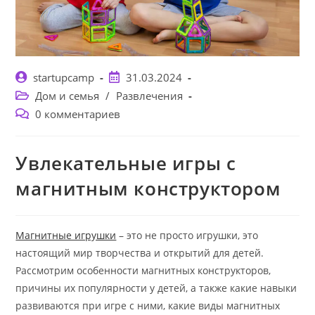
Автор
Запись
startupcamp
31.03.2024
записи:
опубликована:
Рубрика
Дом и семья
/
Развлечения
записи:
Комментарии
0 комментариев
к
записи:
Увлекательные игры с
магнитным конструктором
Магнитные игрушки
– это не просто игрушки, это
настоящий мир творчества и открытий для детей.
Рассмотрим особенности магнитных конструкторов,
причины их популярности у детей, а также какие навыки
развиваются при игре с ними, какие виды магнитных