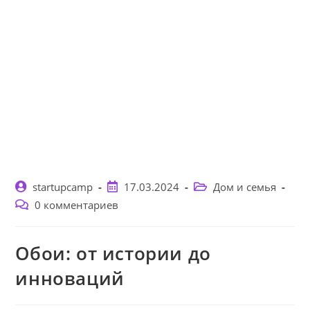
Автор
Запись
Рубрика
startupcamp
17.03.2024
Дом и семья
записи:
опубликована:
записи:
Комментарии
0 комментариев
к
записи:
Обои: от истории до
инноваций