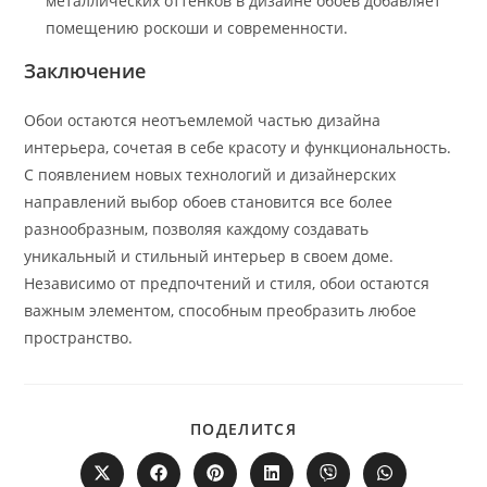
металлических оттенков в дизайне обоев добавляет
помещению роскоши и современности.
Заключение
Обои остаются неотъемлемой частью дизайна
интерьера, сочетая в себе красоту и функциональность.
С появлением новых технологий и дизайнерских
направлений выбор обоев становится все более
разнообразным, позволяя каждому создавать
уникальный и стильный интерьер в своем доме.
Независимо от предпочтений и стиля, обои остаются
важным элементом, способным преобразить любое
пространство.
ПОДЕЛИТЬСЯ
ПОДЕЛИТСЯ
ЭТИМ
КОНТЕНТОМ
Открывается
Открывается
Открывается
Открывается
Открывается
Открывается