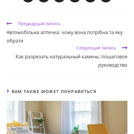
в
в
в
в
в
в
новом
новом
новом
новом
новом
новом
окне
окне
окне
окне
окне
окне
Еще
Предыдущая запись
статьи
Автомобільна аптечка: чому вона потрібна та яку
обрати
Следующая запись
Как разрезать натуральный камень: пошаговое
руководство
ВАМ ТАКЖЕ МОЖЕТ ПОНРАВИТЬСЯ