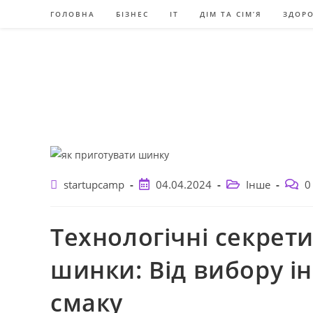
Перейти
ГОЛОВНА
БІЗНЕС
IT
ДІМ ТА СІМ’Я
ЗДОРО
до
вмісту
Автор
Запис
Категорія
Комен
startupcamp
04.04.2024
Інше
0
запису:
опубліковано:
запису:
запис
Технологічні секрети
шинки: Від вибору ін
смаку