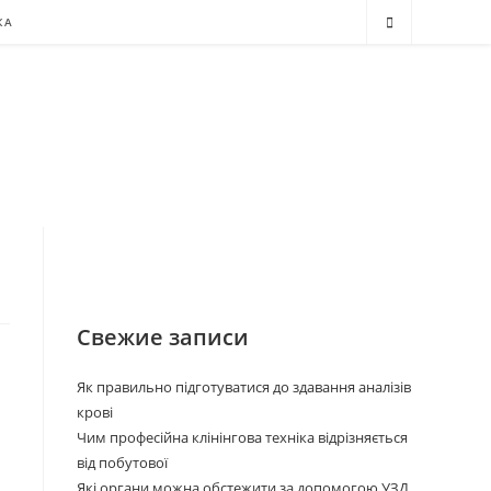
КА
Свежие записи
Як правильно підготуватися до здавання аналізів
крові
Чим професійна клінінгова техніка відрізняється
від побутової
Які органи можна обстежити за допомогою УЗД