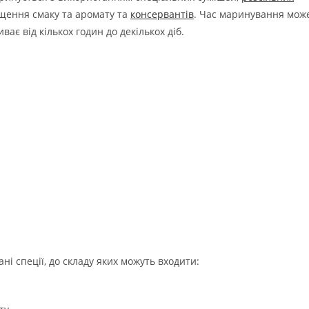
двищення смаку та аромату та
консервантів
. Час маринування мож
ає від кількох годин до декількох діб.
і спеції, до складу яких можуть входити: