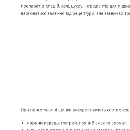
препаратів
,
спецій
, солі, цукру, інгредієнтів для пі
варіюватися залежно від рецептури, але зазвичай трив
При приготуванні шинки використовують сертифікован
Чорний перець:
гострий, пряний смак та аромат.