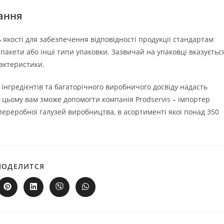
вання
якості для забезпечення відповідності продукції стандартам
 пакети або інші типи упаковки. Зазвичай на упаковці вказуєтьс
рактеристики.
нгредієнтів та багаторічного виробничого досвіду надасть
 цьому вам зможе допомогти компанія Prodservis – імпортер
переробної галузей виробництва, в асортименті якої понад 350
ПОДІЛІТЬСЯ
ПОДЕЛИТСЯ
ЦИМ
ВМІСТОМ
ити
Відкрити
Відкрити
Відкрити
Відкрити
в
в
в
в
му
новому
новому
новому
новому
вікні
вікні
вікні
вікні