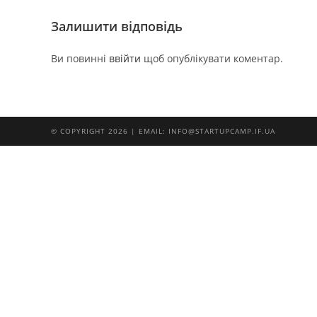
Залишити відповідь
Ви повинні
ввійти
щоб опублікувати коментар.
© COPYRIGHT 2026 | EMAIL: INFO@STARTUPCAMP.IF.UA