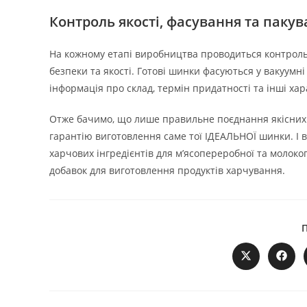
Контроль якості, фасування та паку
На кожному етапі виробництва проводиться контроль 
безпеки та якості. Готові шинки фасуються у вакуумні
інформація про склад, термін придатності та інші ха
Отже бачимо, що лише правильне поєднання якісних і
гарантію виготовлення саме тої ІДЕАЛЬНОЇ шинки. І в
харчових інгредієнтів для м’ясопереробної та молоко
добавок для виготовлення продуктів харчування.
Відкрити
Відкр
в
в
новому
ново
вікні
вікні