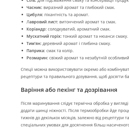
Сіль:
для підсмаження смаку та консервації продук
Часник:
виразний аромат та глибокий смак.
Цибуля:
пікантність та аромат.
Л
авровий лист:
витончений аромат та смак.
Коріандр:
солодкуватий, ароматний смак.
Мускатний горіх:
тонкий аромат та нюанси смаку.
Тим’ян:
деревний аромат і глибина смаку.
Паприка:
смак та колір.
Розмарин:
свіжий аромат та незабутній особливий
Спеції можна використовувати окремо або комбінува
рецептури та правильного дозування, щоб досягти ба
Варіння або пекінг та дозрівання
Після маринування слідує термічна обробка у вигляді
додати шинці ніжності. Після термообробки йде проце
тижнів до декількох місяців, залежно від рецептури 
спеціальних умовах для досягнення більш насиченого