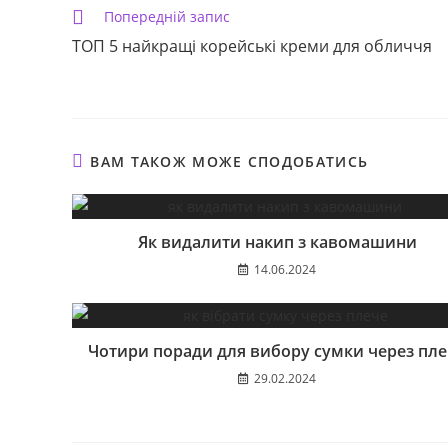
Прочитати
Попередній запис
більше
ТОП 5 найкращі корейські креми для обличчя
статей
ВАМ ТАКОЖ МОЖЕ СПОДОБАТИСЬ
Як видалити накип з кавомашини
14.06.2024
Чотири поради для вибору сумки через пл
29.02.2024