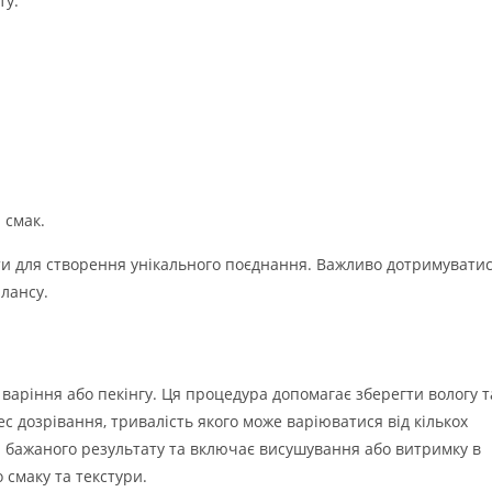
ту.
 смак.
ти для створення унікального поєднання. Важливо дотримувати
лансу.
 варіння або пекінгу. Ця процедура допомагає зберегти вологу т
с дозрівання, тривалість якого може варіюватися від кількох
та бажаного результату та включає висушування або витримку в
 смаку та текстури.