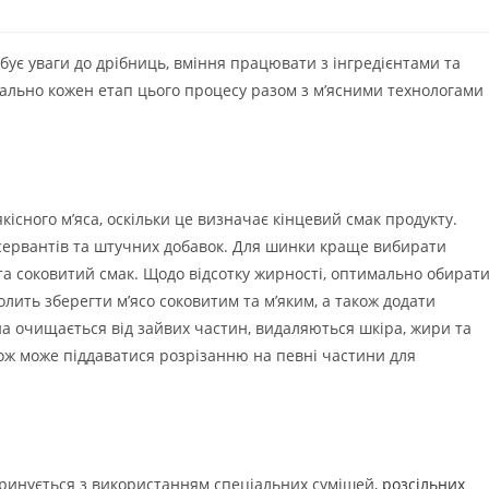
бує уваги до дрібниць, вміння працювати з інгредієнтами та
тально кожен етап цього процесу разом з м’ясними технологами
існого м’яса, оскільки це визначає кінцевий смак продукту.
нсервантів та штучних добавок. Для шинки краще вибирати
та соковитий смак. Щодо відсотку жирності, оптимально обират
лить зберегти м’ясо соковитим та м’яким, а також додати
на очищається від зайвих частин, видаляються шкіра, жири та
ож може піддаватися розрізанню на певні частини для
ринується з використанням спеціальних сумішей,
розсільних