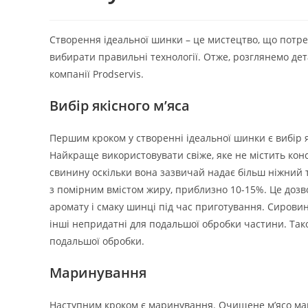
Створення ідеальної шинки – це мистецтво, що потре
вибирати правильні технології. Отже, розглянемо де
компанії Prodservis.
Вибір якісного м’яса
Першим кроком у створенні ідеальної шинки є вибір як
Найкраще використовувати свіже, яке не містить ко
свинину оскільки вона зазвичай надає більш ніжний 
з помірним вмістом жиру, приблизно 10-15%. Це дозво
аромату і смаку шинці під час приготування. Сирови
інші непридатні для подальшої обробки частини. Так
подальшої обробки.
Маринування
Наступним кроком є маринування. Очищене м’ясо ма