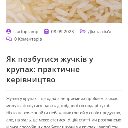
Автор
Запис
Категорія
startupcamp
08.09.2023
Дім та сім'я
запису:
опубліковано:
запису:
Коментарі
0 Коментарів
запису:
Як позбутися жучків у
крупах: практичне
керівництво
Жучки у крупах – це одна з неприємних проблем, з якою
можуть зіткнутися навіть досвідчені господарі кухні.
Ніхто не хоче знайти небажаних гостей у своїх продуктах,
але, на жаль, це може статися. У цій статті ми розглянемо
кілька способів, як позбутися жучків у крупах і запобігти