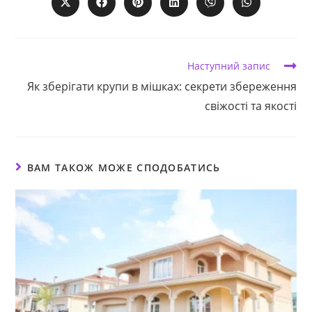
ВМІСТОМ
Відкрити
Відкрити
Відкрити
Відкрити
Відкрити
Відкрити
в
в
в
в
в
в
новому
новому
новому
новому
новому
новому
вікні
вікні
вікні
вікні
вікні
вікні
Прочитати
Наступний запис
більше
Як зберігати крупи в мішках: секрети збереження
статей
свіжості та якості
ВАМ ТАКОЖ МОЖЕ СПОДОБАТИСЬ