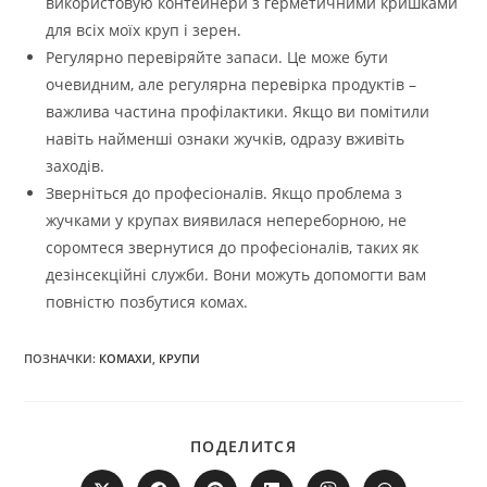
використовую контейнери з герметичними кришками
для всіх моїх круп і зерен.
Регулярно перевіряйте запаси. Це може бути
очевидним, але регулярна перевірка продуктів –
важлива частина профілактики. Якщо ви помітили
навіть найменші ознаки жучків, одразу вживіть
заходів.
Зверніться до професіоналів. Якщо проблема з
жучками у крупах виявилася непереборною, не
соромтеся звернутися до професіоналів, таких як
дезінсекційні служби. Вони можуть допомогти вам
повністю позбутися комах.
ПОЗНАЧКИ:
КОМАХИ
,
КРУПИ
ПОДІЛІТЬСЯ
ПОДЕЛИТСЯ
ЦИМ