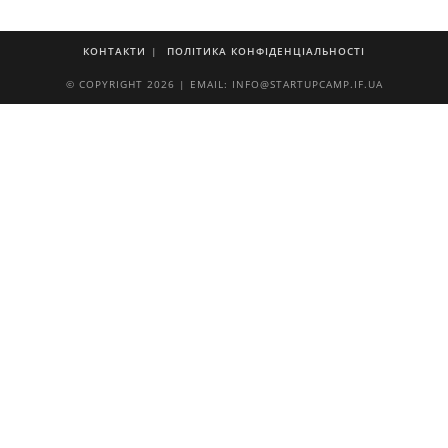
КОНТАКТИ
ПОЛІТИКА КОНФІДЕНЦІАЛЬНОСТІ
© COPYRIGHT 2026 | EMAIL: INFO@STARTUPCAMP.IF.UA