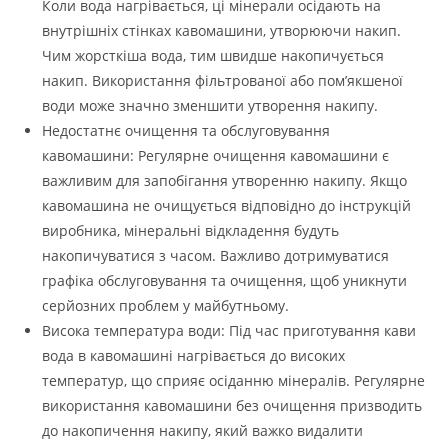
Коли вода нагрівається, ці мінерали осідають на
внутрішніх стінках кавомашини, утворюючи накип.
Чим жорсткіша вода, тим швидше накопичується
накип. Використання фільтрованої або пом’якшеної
води може значно зменшити утворення накипу.
Недостатнє очищення та обслуговування
кавомашини: Регулярне очищення кавомашини є
важливим для запобігання утворенню накипу. Якщо
кавомашина не очищується відповідно до інструкцій
виробника, мінеральні відкладення будуть
накопичуватися з часом. Важливо дотримуватися
графіка обслуговування та очищення, щоб уникнути
серйозних проблем у майбутньому.
Висока температура води: Під час приготування кави
вода в кавомашині нагрівається до високих
температур, що сприяє осіданню мінералів. Регулярне
використання кавомашини без очищення призводить
до накопичення накипу, який важко видалити