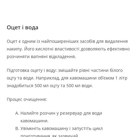
Оцет і вода
Оцет є одним із найпоширеніших засобів для видалення
накипу. Його кислотні властивості дозволяють ефективно
розчиняти вапняні відкладення.
Підготовка оцету і воду: змішайте рівні частини білого
оцту та води. Наприклад, для кавомашини об’ємом 1 літр
знадобиться 500 мл оцту та 500 мл води.
Процес очищення:
Налийте розчин у резервуар для води
кавомашини.
Увімкніть кавомашину і запустіть цикл
приготування, як зазвичай.