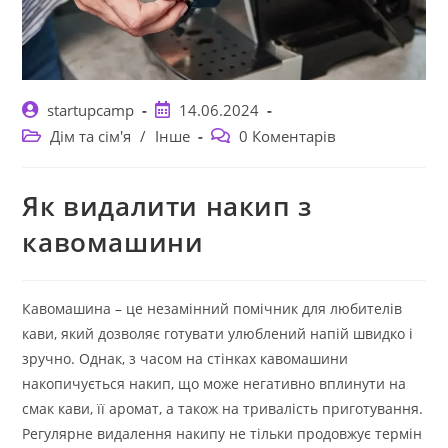
Автор
Запис
startupcamp
14.06.2024
запису:
опубліковано:
Категорія
Коментарі
Дім та сім'я
/
Інше
0 Коментарів
запису:
запису:
Як видалити накип з
кавомашини
Кавомашина – це незамінний помічник для любителів
кави, який дозволяє готувати улюблений напій швидко і
зручно. Однак, з часом на стінках кавомашини
накопичується накип, що може негативно вплинути на
смак кави, її аромат, а також на тривалість приготування.
Регулярне видалення накипу не тільки продовжує термін