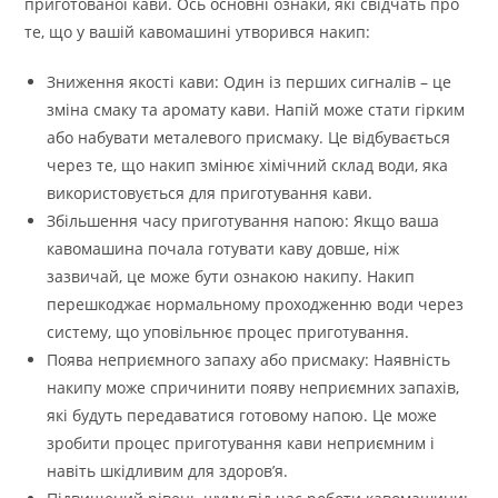
приготованої кави. Ось основні ознаки, які свідчать про
те, що у вашій кавомашині утворився накип:
Зниження якості кави: Один із перших сигналів – це
зміна смаку та аромату кави. Напій може стати гірким
або набувати металевого присмаку. Це відбувається
через те, що накип змінює хімічний склад води, яка
використовується для приготування кави.
Збільшення часу приготування напою: Якщо ваша
кавомашина почала готувати каву довше, ніж
зазвичай, це може бути ознакою накипу. Накип
перешкоджає нормальному проходженню води через
систему, що уповільнює процес приготування.
Поява неприємного запаху або присмаку: Наявність
накипу може спричинити появу неприємних запахів,
які будуть передаватися готовому напою. Це може
зробити процес приготування кави неприємним і
навіть шкідливим для здоров’я.