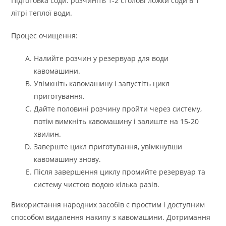
Підготовка соди: розчиніть 1-2 столові ложки соди в 1
літрі теплої води.
Процес очищення:
Налийте розчин у резервуар для води
кавомашини.
Увімкніть кавомашину і запустіть цикл
приготування.
Дайте половині розчину пройти через систему,
потім вимкніть кавомашину і залиште на 15-20
хвилин.
Заверште цикл приготування, увімкнувши
кавомашину знову.
Після завершення циклу промийте резервуар та
систему чистою водою кілька разів.
Використання народних засобів є простим і доступним
способом видалення накипу з кавомашини. Дотримання