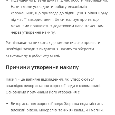
Підвищений рівень шуму під час роботи кавомашини:
Накип може ускладнити роботу механізмів
кавомашини, що призведе до підвищення рівня шуму
під час її використання. Це сигналізує про те, що
механізми працюють з додатковим навантаженням
через утворення накипу.
Розпізнавання цих ознак допоможе вчасно провести
необхідні заходи з видалення накипу та зберегти
кавомашину в робочому стані.
Причини утворення накипу
Накип – це вапняні відкладення, які утворюються
внаслідок використання жорсткої води в кавомашині.
Основними причинами його утворення є:
Використання жорсткої води: Жорстка вода містить
високий рівень мінералів, таких як кальцій і магній.