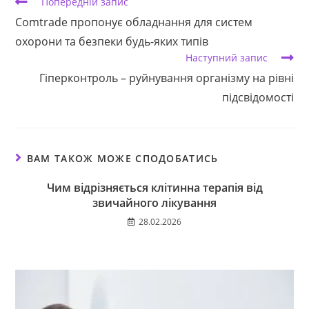
Прочитати
Попередній запис
більше
Comtrade пропонує обладнання для систем
статей
охорони та безпеки будь-яких типів
Наступний запис
Гіперконтроль – руйнування організму на рівні
підсвідомості
ВАМ ТАКОЖ МОЖЕ СПОДОБАТИСЬ
Чим відрізняється клітинна терапія від
звичайного лікування
28.02.2026