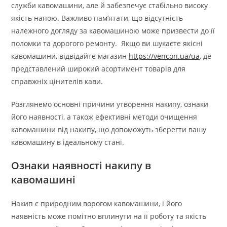
служби кавомашини, але й забезпечує стабільно високу
якість напою. Важливо пам’ятати, що відсутність
належного догляду за кавомашиною може призвести до її
поломки та дорогого ремонту. Якщо ви шукаєте якісні
кавомашини, відвідайте магазин
https://vencon.ua/ua
, де
представлений широкий асортимент товарів для
справжніх цінителів кави.
Розглянемо основні причини утворення накипу, ознаки
його наявності, а також ефективні методи очищення
кавомашини від накипу, що допоможуть зберегти вашу
кавомашину в ідеальному стані.
Ознаки наявності накипу в
кавомашині
Накип є природним ворогом кавомашини, і його
наявність може помітно вплинути на її роботу та якість