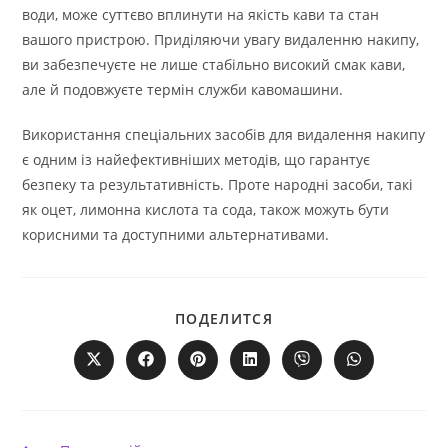
води, може суттєво вплинути на якість кави та стан
вашого пристрою. Приділяючи увагу видаленню накипу,
ви забезпечуєте не лише стабільно високий смак кави,
але й подовжуєте термін служби кавомашини.
Використання спеціальних засобів для видалення накипу
є одним із найефективніших методів, що гарантує
безпеку та результативність. Проте народні засоби, такі
як оцет, лимонна кислота та сода, також можуть бути
корисними та доступними альтернативами.
ПОДІЛІТЬСЯ
ПОДЕЛИТСЯ
ЦИМ
ВМІСТОМ
Відкрити
Відкрити
Відкрити
Відкрити
Відкрити
Відкрити
в
в
в
в
в
в
новому
новому
новому
новому
новому
новому
вікні
вікні
вікні
вікні
вікні
вікні