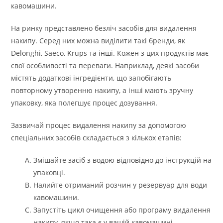
кавомашини.
На ринку представлено безліч засобів для видалення
накипу. Серед них можна виділити такі бренди, як
Delonghi, Saeco, Krups та інші. Кожен з цих продуктів має
свої особливості та переваги. Наприклад, деякі засоби
містять додаткові інгредієнти, що запобігають
повторному утворенню накипу, а інші мають зручну
упаковку, яка полегшує процес дозування.
Зазвичай процес видалення накипу за допомогою
спеціальних засобів складається з кількох етапів:
Змішайте засіб з водою відповідно до інструкцій на
упаковці.
Налийте отриманий розчин у резервуар для води
кавомашини.
Запустіть цикл очищення або програму видалення
накипу, якщо така є у вашій кавомашині.