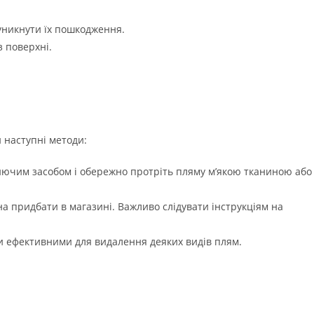
 уникнути їх пошкодження.
 поверхні.
 наступні методи:
иючим засобом і обережно протріть пляму м’якою тканиною або
на придбати в магазині. Важливо слідувати інструкціям на
ути ефективними для видалення деяких видів плям.