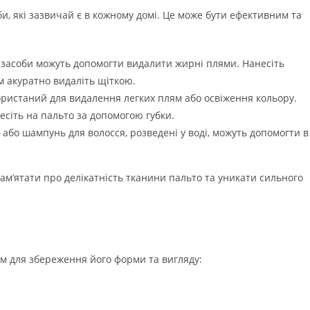
и, які зазвичай є в кожному домі. Це може бути ефективним та
 засоби можуть допомогти видалити жирні плями. Нанесіть
м акуратно видаліть щіткою.
ристаний для видалення легких плям або освіження кольору.
несіть на пальто за допомогою губки.
або шампунь для волосся, розведені у воді, можуть допомогти в
ам’ятати про делікатність тканини пальто та уникати сильного
м для збереження його форми та вигляду: