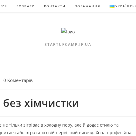
В’Я
РОЗВАГИ
КОНТАКТИ
ПОБАЖАННЯ
УКРАЇНСЬ
STARTUPCAMP.IF.UA
оментарі
0 Коментарів
апису:
 без хімчистки
не тільки зігріває в холодну пору, але й додає стилю та
днитися або втратити свій первісний вигляд. Хоча професійна