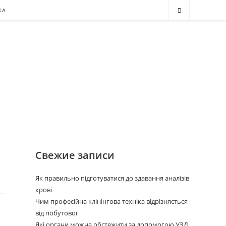
КА
Свежие записи
Як правильно підготуватися до здавання аналізів
крові
Чим професійна клінінгова техніка відрізняється
від побутової
Які органи можна обстежити за допомогою УЗД