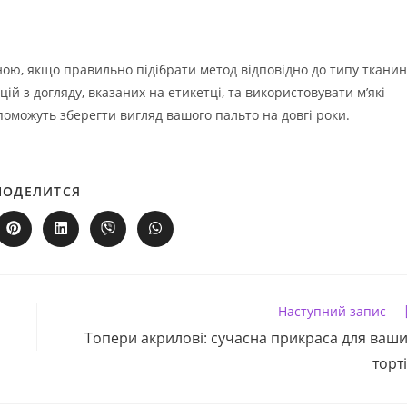
ою, якщо правильно підібрати метод відповідно до типу ткани
й з догляду, вказаних на етикетці, та використовувати м’які
поможуть зберегти вигляд вашого пальто на довгі роки.
ПОДІЛІТЬСЯ
ПОДЕЛИТСЯ
ЦИМ
ВМІСТОМ
ити
Відкрити
Відкрити
Відкрити
Відкрити
в
в
в
в
му
новому
новому
новому
новому
вікні
вікні
вікні
вікні
Наступний запис
Топери акрилові: сучасна прикраса для ваш
торт