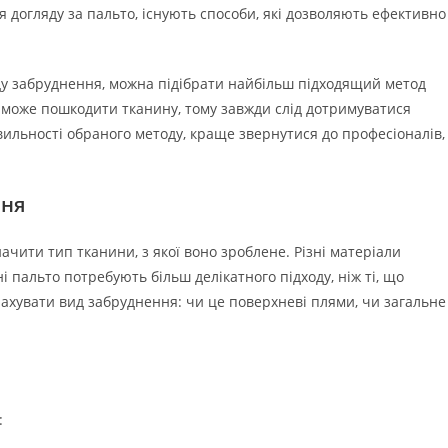
 догляду за пальто, існують способи, які дозволяють ефективно
ду забруднення, можна підібрати найбільш підходящий метод
 може пошкодити тканину, тому завжди слід дотримуватися
ильності обраного методу, краще звернутися до професіоналів,
ння
чити тип тканини, з якої воно зроблене. Різні матеріали
 пальто потребують більш делікатного підходу, ніж ті, що
рахувати вид забруднення: чи це поверхневі плями, чи загальне
: