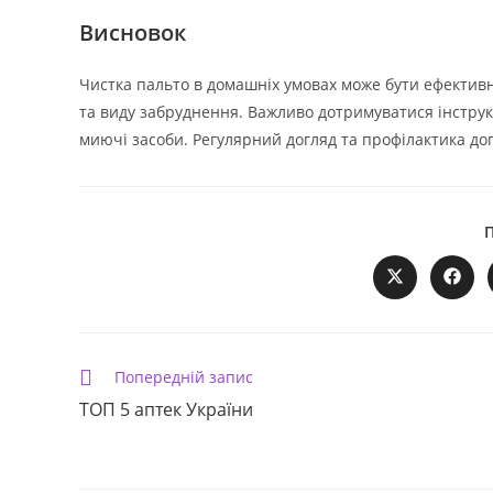
Висновок
Чистка пальто в домашніх умовах може бути ефективн
та виду забруднення. Важливо дотримуватися інструкці
миючі засоби. Регулярний догляд та профілактика до
Відкрити
Відкр
в
в
новому
ново
вікні
вікні
Прочитати
Попередній запис
більше
ТОП 5 аптек України
статей