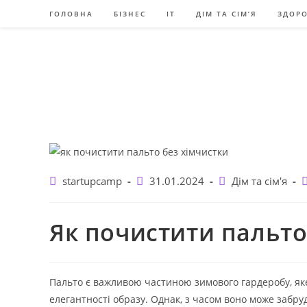
Перейти
ГОЛОВНА
БІЗНЕС
IT
ДІМ ТА СІМ’Я
ЗДОРО
до
вмісту
Автор
Запис
Категорія
К
startupcamp
31.01.2024
Дім та сім'я
запису:
опубліковано:
запису:
з
Як почистити пальто
Пальто є важливою частиною зимового гардеробу, яке 
елегантності образу. Однак, з часом воно може забру