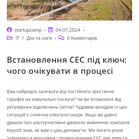
Автор
Запис
startupcamp
04.07.2024
запису:
опубліковано:
Категорія
Коментарі
IT
/
Дім та сім'я
0 Коментарів
запису:
запису:
Встановлення СЕС під ключ:
чого очікувати в процесі
Вам набридло залежати від постійного зростання
тарифів на комунальні послуги? Чи ви втомилися від
регулярних відключень світла? Чудовим виходом із цих
ситуацій є сонячна електростанція. Якщо ви давно
думали про альтернативне джерело живлення, компанія
Keyvolt знає, як вам з цим допомогти. Ми багато років
займаємося монтажем і проектуванням СЕС для дому та