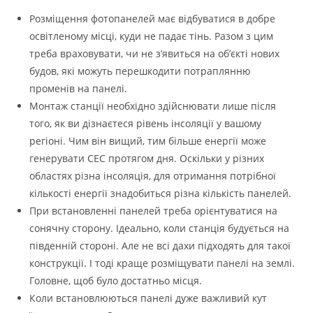
Розміщення фотопанелей має відбуватися в добре
освітленому місці, куди не падає тінь. Разом з цим
треба враховувати, чи не з’явиться на об’єкті нових
будов, які можуть перешкодити потраплянню
променів на панелі.
Монтаж станції необхідно здійснювати лише після
того, як ви дізнаєтеся рівень інсоляції у вашому
регіоні. Чим він вищий, тим більше енергії може
генерувати СЕС протягом дня. Оскільки у різних
областях різна інсоляція, для отримання потрібної
кількості енергії знадобиться різна кількість панелей.
При встановленні панелей треба орієнтуватися на
сонячну сторону. Ідеально, коли станція будується на
південній стороні. Але не всі дахи підходять для такої
конструкції. І тоді краще розміщувати панелі на землі.
Головне, щоб було достатньо місця.
Коли встановлюються панелі дуже важливий кут