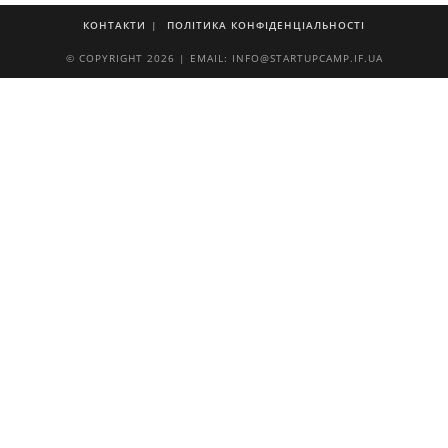
КОНТАКТИ
ПОЛІТИКА КОНФІДЕНЦІАЛЬНОСТІ
© COPYRIGHT 2026 | EMAIL: INFO@STARTUPCAMP.IF.UA