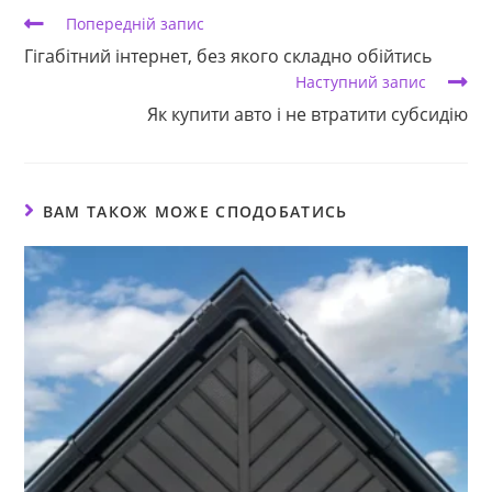
Прочитати
Попередній запис
більше
Гігабітний інтернет, без якого складно обійтись
статей
Наступний запис
Як купити авто і не втратити субсидію
ВАМ ТАКОЖ МОЖЕ СПОДОБАТИСЬ