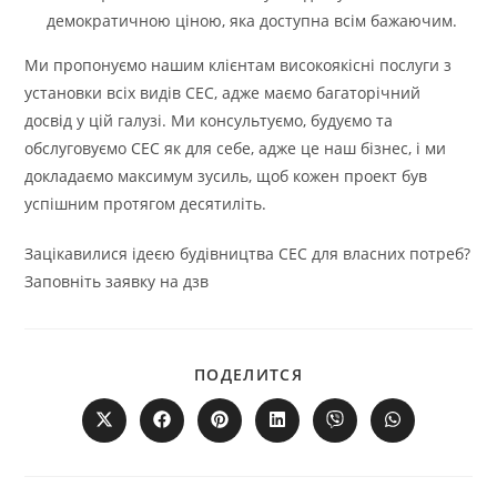
демократичною ціною, яка доступна всім бажаючим.
Ми пропонуємо нашим клієнтам високоякісні послуги з
установки всіх видів СЕС, адже маємо багаторічний
досвід у цій галузі. Ми консультуємо, будуємо та
обслуговуємо СЕС як для себе, адже це наш бізнес, і ми
докладаємо максимум зусиль, щоб кожен проект був
успішним протягом десятиліть.
Зацікавилися ідеєю будівництва СЕС для власних потреб?
Заповніть заявку на дзв
ПОДІЛІТЬСЯ
ПОДЕЛИТСЯ
ЦИМ
ВМІСТОМ
Відкрити
Відкрити
Відкрити
Відкрити
Відкрити
Відкрити
в
в
в
в
в
в
новому
новому
новому
новому
новому
новому
вікні
вікні
вікні
вікні
вікні
вікні